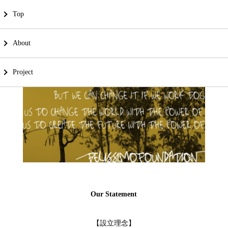
Top
About
About FELISSIMO FOUNDATION
Project
Our Statement
【設立理念】